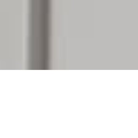
BENEFICIOS DE REFORMAR UN
CHALET
Reformar un chalet te traerá múltiples ventajas
que van
más allá de la simple mejora estética, ya que una